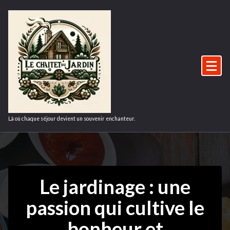
Aller
au
contenu
Là où chaque séjour devient un souvenir enchanteur.
Le jardinage : une
passion qui cultive le
bonheur et