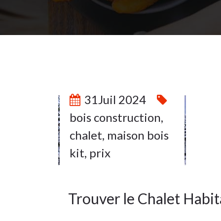
31
31Juil 2024
bois construction
,
JUIL 2024
chalet
,
maison bois
kit
,
prix
Trouver le Chalet Habit