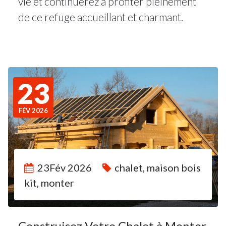
vie et continuerez à profiter pleinement
de ce refuge accueillant et charmant.
23
FÉV 2026
23Fév 2026
chalet
,
maison bois
kit
,
monter
Construisez Votre Chalet à Monter