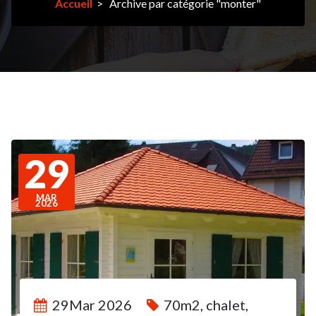
Accueil
>
Archive par catégorie "monter"
29
MAR
2026
29Mar 2026
70m2
,
chalet
,