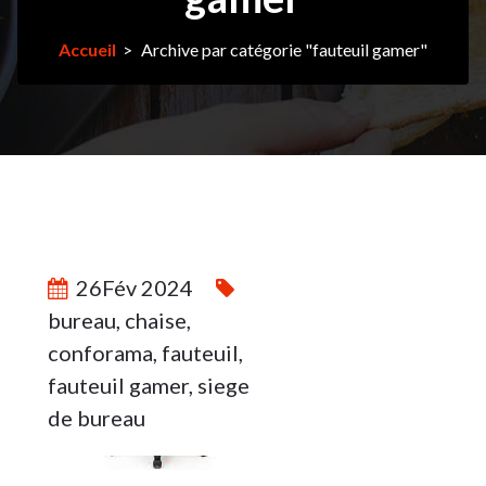
Accueil
>
Archive par catégorie "fauteuil gamer"
26Fév 2024
26
bureau
,
chaise
,
conforama
,
fauteuil
,
FÉV 2024
fauteuil gamer
,
siege
de bureau