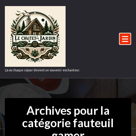
Aller
au
contenu
Là où chaque séjour devient un souvenir enchanteur.
Archives pour la
catégorie fauteuil
gamer