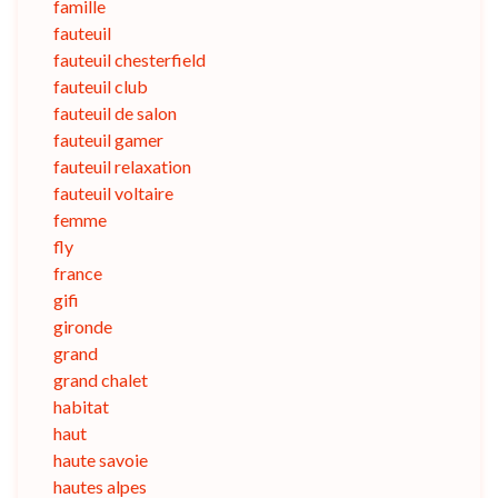
famille
fauteuil
fauteuil chesterfield
fauteuil club
fauteuil de salon
fauteuil gamer
fauteuil relaxation
fauteuil voltaire
femme
fly
france
gifi
gironde
grand
grand chalet
habitat
haut
haute savoie
hautes alpes