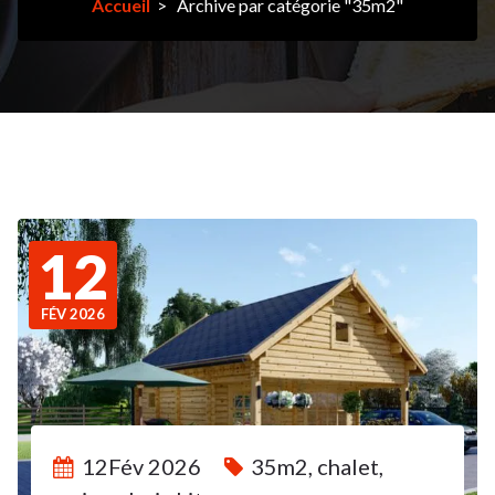
Accueil
>
Archive par catégorie "35m2"
12
FÉV 2026
12Fév 2026
35m2
,
chalet
,