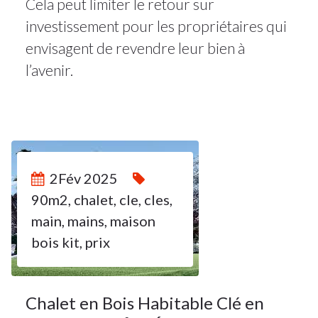
Cela peut limiter le retour sur
investissement pour les propriétaires qui
envisagent de revendre leur bien à
l’avenir.
2
2Fév 2025
90m2
,
chalet
,
cle
,
cles
,
FÉV 2025
main
,
mains
,
maison
bois kit
,
prix
Chalet en Bois Habitable Clé en