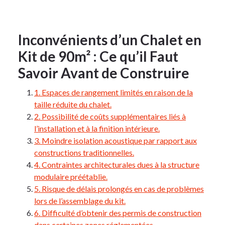
Inconvénients d’un Chalet en
Kit de 90m² : Ce qu’il Faut
Savoir Avant de Construire
1. Espaces de rangement limités en raison de la
taille réduite du chalet.
2. Possibilité de coûts supplémentaires liés à
l’installation et à la finition intérieure.
3. Moindre isolation acoustique par rapport aux
constructions traditionnelles.
4. Contraintes architecturales dues à la structure
modulaire préétablie.
5. Risque de délais prolongés en cas de problèmes
lors de l’assemblage du kit.
6. Difficulté d’obtenir des permis de construction
dans certaines zones réglementées.