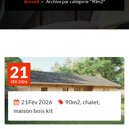
Accueil
>
Archive par catégorie "90m2"
21
FÉV 2026
21Fév 2026
90m2
,
chalet
,
maison bois kit