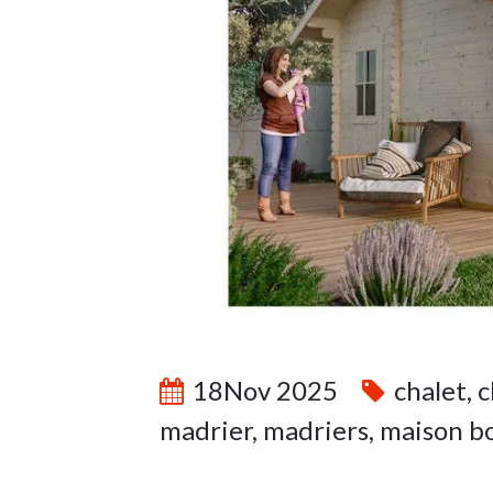
18Nov 2025
chalet
,
c
madrier
,
madriers
,
maison bo