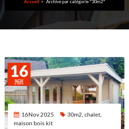
Accueil
>
Archive par catégorie "30m2"
16
NOV
2025
16Nov 2025
30m2
,
chalet
,
maison bois kit