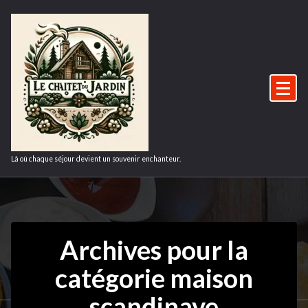
Aller
au
contenu
Là où chaque séjour devient un souvenir enchanteur.
Archives pour la
catégorie maison
scandinave