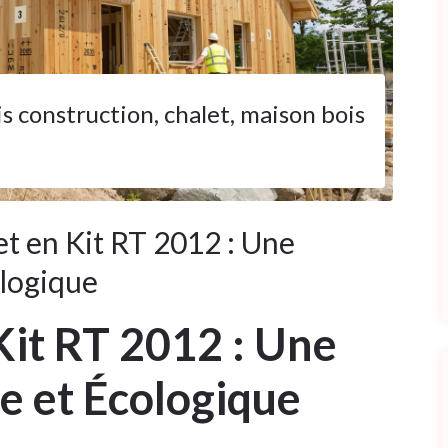
is construction
,
chalet
,
maison bois
t en Kit RT 2012 : Une
logique
Kit RT 2012 : Une
 et Écologique