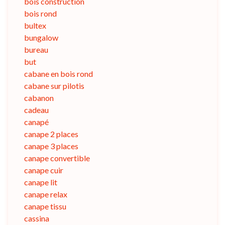
bois construction
bois rond
bultex
bungalow
bureau
but
cabane en bois rond
cabane sur pilotis
cabanon
cadeau
canapé
canape 2 places
canape 3 places
canape convertible
canape cuir
canape lit
canape relax
canape tissu
cassina