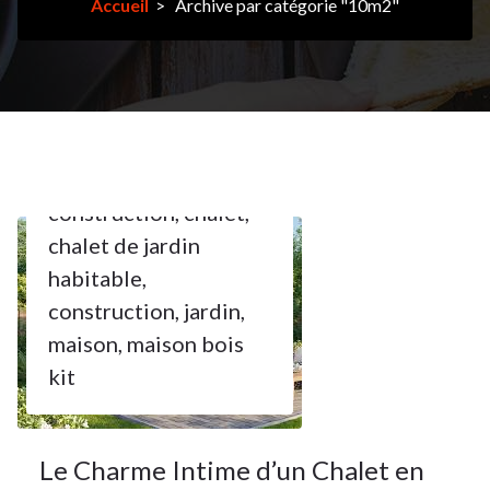
Accueil
>
Archive par catégorie "10m2"
22Oct 2024
10m2
,
abri
,
bois
construction
,
chalet
,
chalet de jardin
22
habitable
,
construction
,
jardin
,
OCT 2024
maison
,
maison bois
kit
Le Charme Intime d’un Chalet en