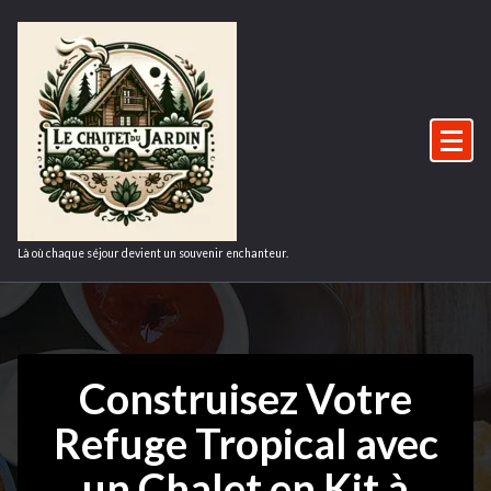
Aller
au
contenu
Là où chaque séjour devient un souvenir enchanteur.
Construisez Votre
Refuge Tropical avec
un Chalet en Kit à