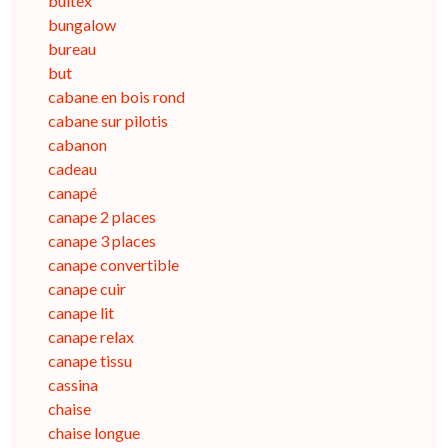
bultex
bungalow
bureau
but
cabane en bois rond
cabane sur pilotis
cabanon
cadeau
canapé
canape 2 places
canape 3 places
canape convertible
canape cuir
canape lit
canape relax
canape tissu
cassina
chaise
chaise longue