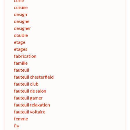
cuire
cuisine
design
designe
designer
double
etage
etages
fabrication
famille
fauteuil
fauteuil chesterfield
fauteuil club
fauteuil de salon
fauteuil gamer
fauteuil relaxation
fauteuil voltaire
femme
fly