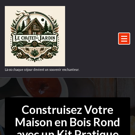
Aller
au
contenu
Là où chaque séjour devient un souvenir enchanteur.
Construisez Votre
Maison en Bois Rond
avec un Kit Pratique