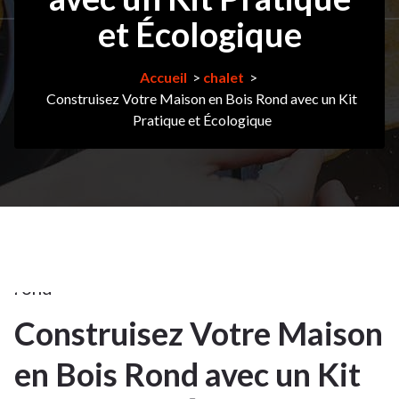
et Écologique
Accueil
>
chalet
>
6Juil
Construisez Votre Maison en Bois Rond avec un Kit
Pratique et Écologique
2025
chalet
,
chalet
en
bois
rond
Construisez Votre Maison
6
en Bois Rond avec un Kit
JUIL 2025