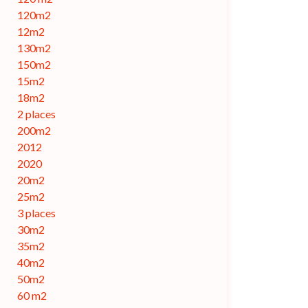
120m2
12m2
130m2
150m2
15m2
18m2
2 places
200m2
2012
2020
20m2
25m2
3 places
30m2
35m2
40m2
50m2
60 m2