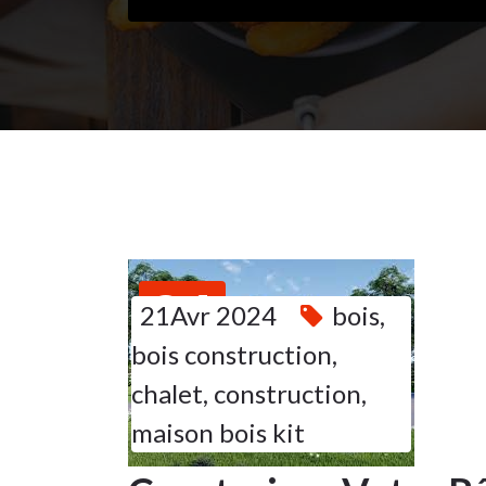
21
21Avr 2024
bois
,
bois construction
,
AVR 2024
chalet
,
construction
,
maison bois kit