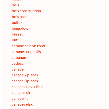
bois
bois construction
bois rond
bultex
bungalow
bureau
but
cabane en bois rond
cabane sur pilotis
cabanon
cadeau
canapé
canape 2 places
canape 3 places
canape convertible
canape cuir
canape lit
canape relax