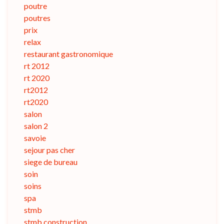
poutre
poutres
prix
relax
restaurant gastronomique
rt 2012
rt 2020
rt2012
rt2020
salon
salon 2
savoie
sejour pas cher
siege de bureau
soin
soins
spa
stmb
stmb construction