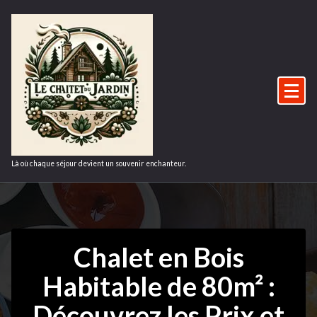
Aller
au
contenu
Là où chaque séjour devient un souvenir enchanteur.
Chalet en Bois
Habitable de 80m² :
1Mar
Découvrez les Prix et
2025