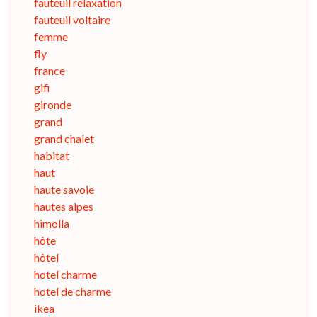
fauteuil relaxation
fauteuil voltaire
femme
fly
france
gifi
gironde
grand
grand chalet
habitat
haut
haute savoie
hautes alpes
himolla
hôte
hôtel
hotel charme
hotel de charme
ikea