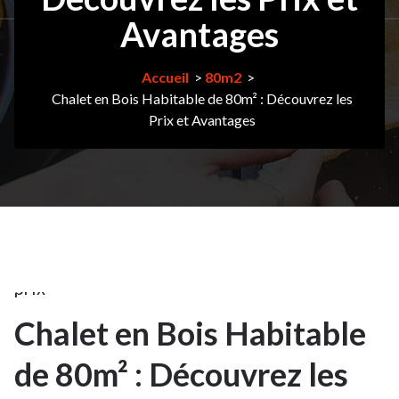
Avantages
80m2
,
bois
,
Accueil
>
80m2
>
bois
Chalet en Bois Habitable de 80m² : Découvrez les
Prix et Avantages
construction
,
chalet
,
construction
,
maison
bois
kit
,
prix
Chalet en Bois Habitable
1
de 80m² : Découvrez les
MAR
2025