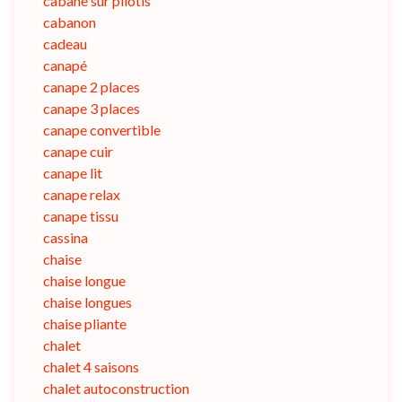
cabane sur pilotis
cabanon
cadeau
canapé
canape 2 places
canape 3 places
canape convertible
canape cuir
canape lit
canape relax
canape tissu
cassina
chaise
chaise longue
chaise longues
chaise pliante
chalet
chalet 4 saisons
chalet autoconstruction