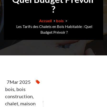
?
Accueil
>
bois
>
Les Tarifs des Chalets en Bois Habitable : Quel
Budget Prévoir ?
7Mar 2025
bois
,
bois
7
construction
,
chalet
,
maison
MAR
2025