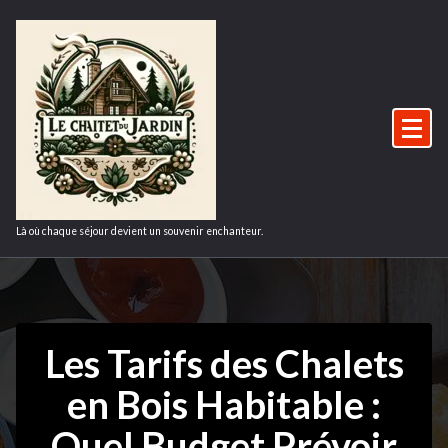
Aller
au
contenu
Là où chaque séjour devient un souvenir enchanteur.
Les Tarifs des Chalets
en Bois Habitable :
Quel Budget Prévoir