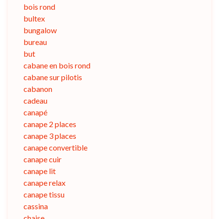
bois rond
bultex
bungalow
bureau
but
cabane en bois rond
cabane sur pilotis
cabanon
cadeau
canapé
canape 2 places
canape 3 places
canape convertible
canape cuir
canape lit
canape relax
canape tissu
cassina
chaise