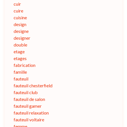
cuir
cuire
cuisine
design
designe
designer
double
etage
etages
fabrication
famille
fauteuil
fauteuil chesterfield
fauteuil club
fauteuil de salon
fauteuil gamer
fauteuil relaxation
fauteuil voltaire
femme