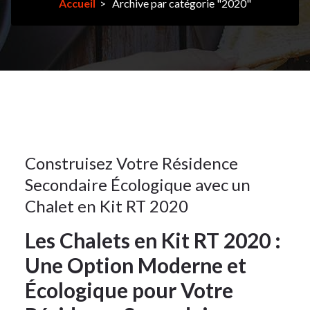
Accueil
>
Archive par catégorie "2020"
bois
kit
,
rt
2020
,
rt2020
1
Construisez Votre Résidence
Secondaire Écologique avec un
AOÛT
2025
Chalet en Kit RT 2020
Les Chalets en Kit RT 2020 :
Une Option Moderne et
Écologique pour Votre