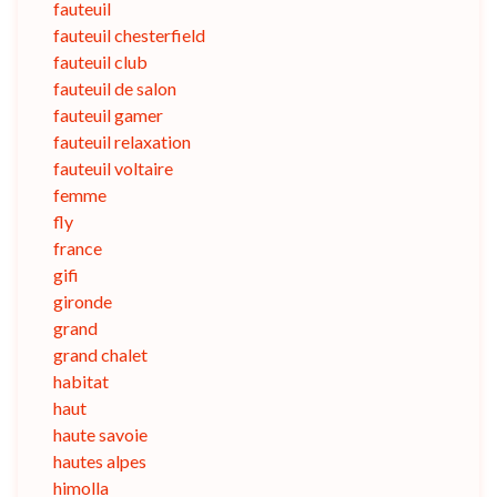
fauteuil
fauteuil chesterfield
fauteuil club
fauteuil de salon
fauteuil gamer
fauteuil relaxation
fauteuil voltaire
femme
fly
france
gifi
gironde
grand
grand chalet
habitat
haut
haute savoie
hautes alpes
himolla