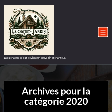
Aller
au
contenu
Là où chaque séjour devient un souvenir enchanteur.
1Août
2025
Archives pour la
2020
,
catégorie 2020
chalet
,
maison