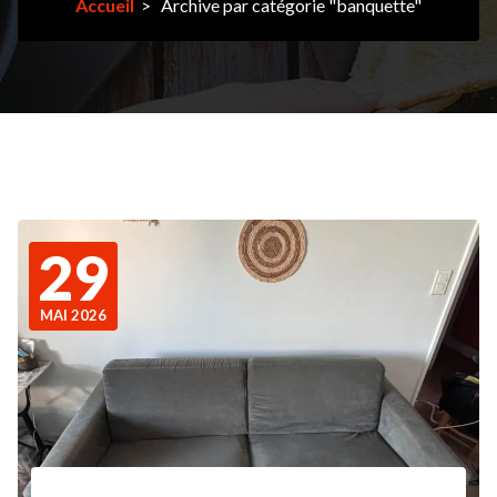
Accueil
>
Archive par catégorie "banquette"
29
MAI 2026