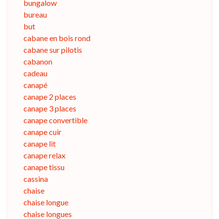
bungalow
bureau
but
cabane en bois rond
cabane sur pilotis
cabanon
cadeau
canapé
canape 2 places
canape 3 places
canape convertible
canape cuir
canape lit
canape relax
canape tissu
cassina
chaise
chaise longue
chaise longues