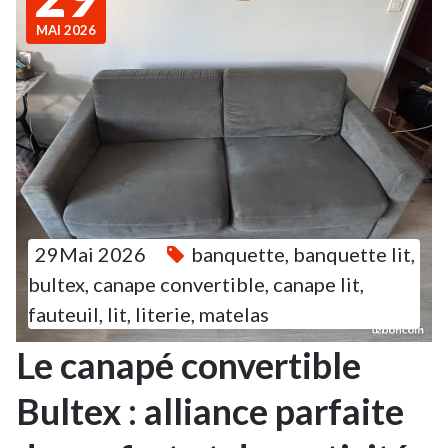
MAI 2026
29Mai 2026
banquette
,
banquette lit
,
bultex
,
canape convertible
,
canape lit
,
fauteuil
,
lit
,
literie
,
matelas
Le canapé convertible
Bultex : alliance parfaite