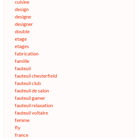
cuisine
design
designe
designer
double
etage
etages
fabrication
famille
fauteuil
fauteuil chesterfield
fauteuil club
fauteuil de salon
fauteuil gamer
fauteuil relaxation
fauteuil voltaire
femme
fly
france