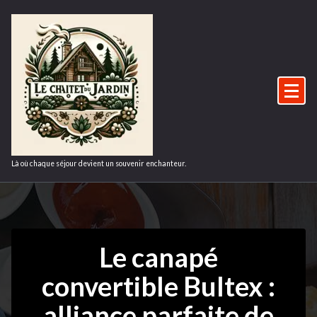
Aller
au
contenu
Là où chaque séjour devient un souvenir enchanteur.
Le canapé
convertible Bultex :
alliance parfaite de