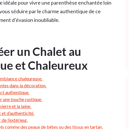
sse idéale pour vivre une parenthèse enchantée loin
z-vous séduire par le charme authentique de ce
ment d’évasion inoubliable.
éer un Chalet au
ue et Chaleureux
 ambiance chaleureuse.
ntes dans la décoration.
ect authentique.
r une touche rustique.
erre et la laine.
 et d’authenticité.
de l’extérieur.
els comme des peaux de bêtes ou des tissus en tartan.