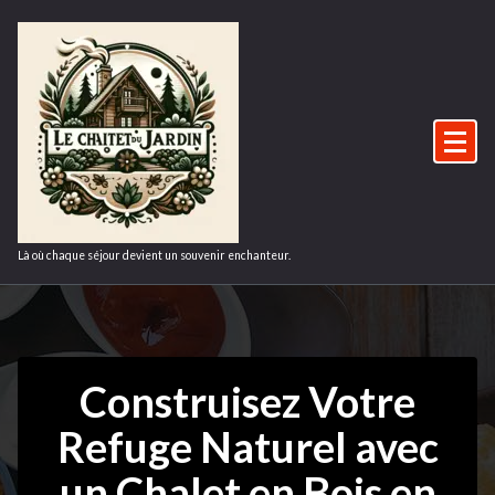
Aller
au
contenu
Là où chaque séjour devient un souvenir enchanteur.
Construisez Votre
Refuge Naturel avec
un Chalet en Bois en