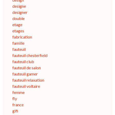
designe
designer
double
etage
etages
fabrication
famille
fauteuil
fauteuil chesterfield
fauteuil club
fauteuil de salon
fauteuil gamer
fauteuil relaxation
fauteuil voltaire
femme
fly
france
gifi