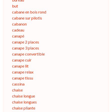
but
cabane en bois rond
cabane sur pilotis
cabanon
cadeau
canapé
canape 2 places
canape 3 places
canape convertible
canape cuir
canape lit
canape relax
canape tissu
cassina
chaise
chaise longue
chaise longues
chaise pliante