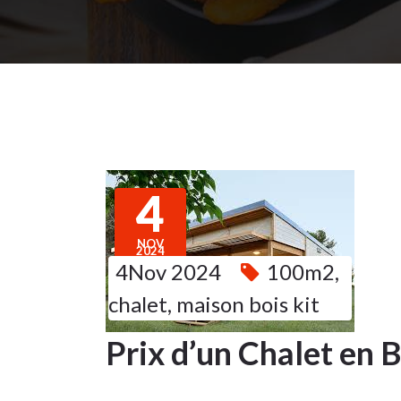
4
NOV
2024
4Nov 2024
100m2
,
chalet
,
maison bois kit
Prix d’un Chalet en 