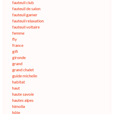
fauteuil club
fauteuil de salon
fauteuil gamer
fauteuil relaxation
fauteuil voltaire
femme
fly
france
gifi
gironde
grand
grand chalet
guide michelin
habitat
haut
haute savoie
hautes alpes
himolla
hôte