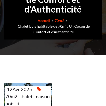
d’Authenticité
Accueil
>
70m2
>
Chalet bois habitable de 70m² : Un Cocon de
Confort et d’Authenticité
12Avr 2025
12
70m2
,
chalet
,
maison
bois kit
AVR 2025