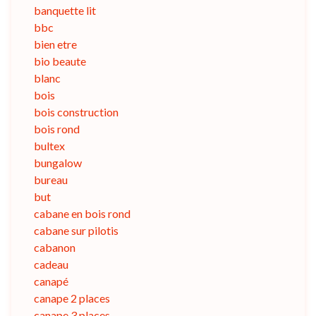
banquette lit
bbc
bien etre
bio beaute
blanc
bois
bois construction
bois rond
bultex
bungalow
bureau
but
cabane en bois rond
cabane sur pilotis
cabanon
cadeau
canapé
canape 2 places
canape 3 places