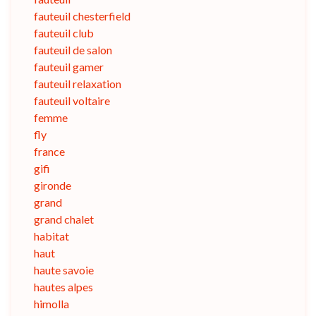
fauteuil chesterfield
fauteuil club
fauteuil de salon
fauteuil gamer
fauteuil relaxation
fauteuil voltaire
femme
fly
france
gifi
gironde
grand
grand chalet
habitat
haut
haute savoie
hautes alpes
himolla