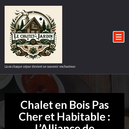
Aller
au
contenu
Là où chaque séjour devient un souvenir enchanteur.
Chalet en Bois Pas
Cher et Habitable :
L’Alliance de