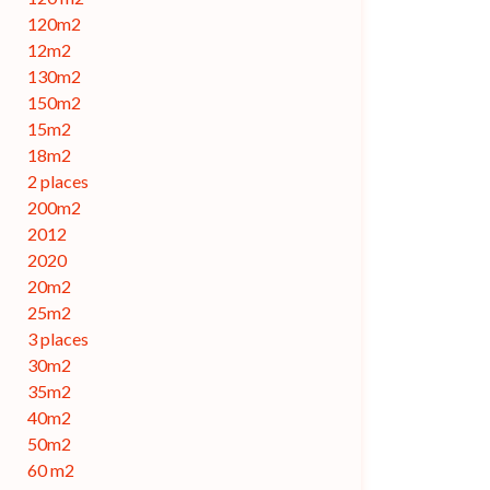
120m2
12m2
130m2
150m2
15m2
18m2
2 places
200m2
2012
2020
20m2
25m2
3 places
30m2
35m2
40m2
50m2
60 m2