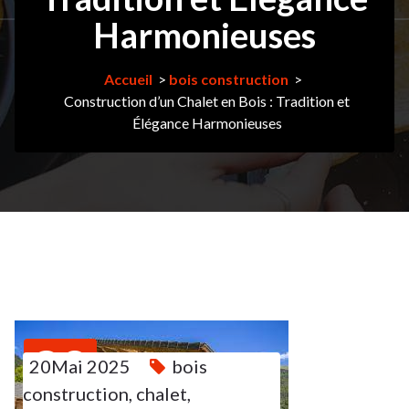
Harmonieuses
Accueil
>
bois construction
>
Construction d’un Chalet en Bois : Tradition et
Élégance Harmonieuses
20
20Mai 2025
bois
construction
,
chalet
,
MAI 2025