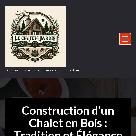
Aller
au
contenu
Là où chaque séjour devient un souvenir enchanteur.
Construction d’un
Chalet en Bois :
Tradition et Élégance