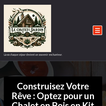
Aller
au
contenu
Là où chaque séjour devient un souvenir enchanteur.
Construisez Votre
Rêve : Optez pour un
Chalet en Bois en Kit