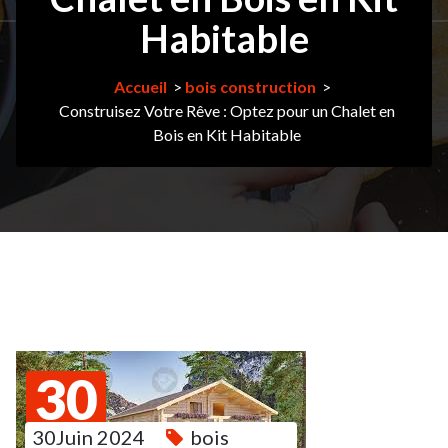
Habitable
Accueil
>
bois construction
>
Construisez Votre Rêve : Optez pour un Chalet en
Bois en Kit Habitable
30
30Juin 2024
JUIN
bois
2024