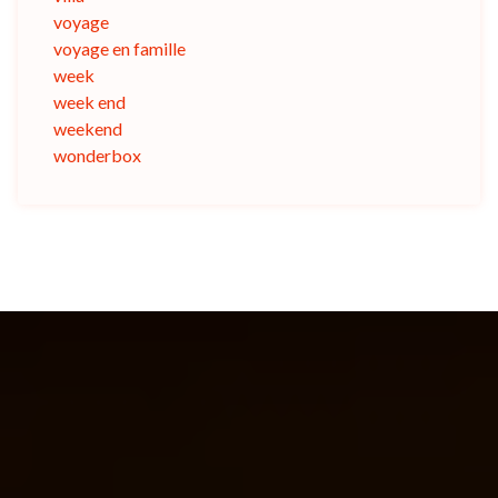
voyage
voyage en famille
week
week end
weekend
wonderbox