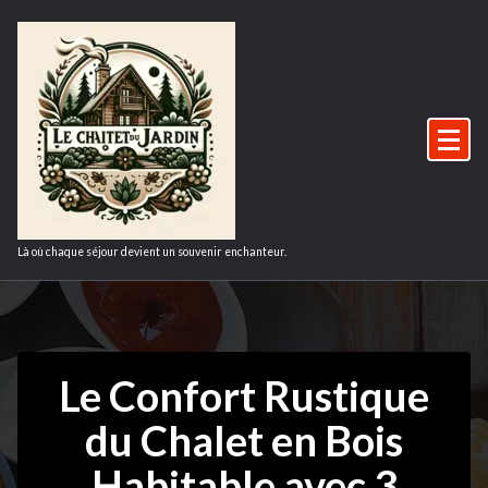
Aller
au
contenu
Là où chaque séjour devient un souvenir enchanteur.
Le Confort Rustique
du Chalet en Bois
Habitable avec 3