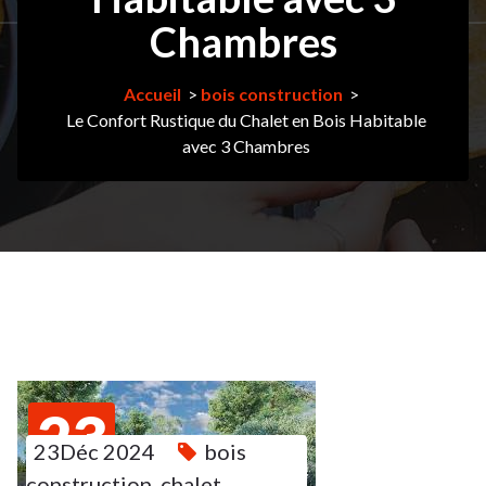
Chambres
Accueil
>
bois construction
>
Le Confort Rustique du Chalet en Bois Habitable
avec 3 Chambres
23
23Déc 2024
bois
DÉC 2024
construction
,
chalet
,