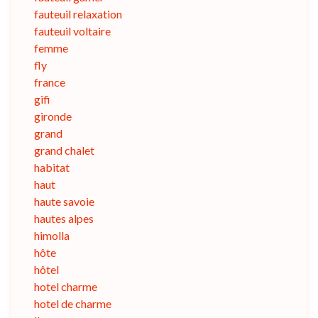
fauteuil relaxation
fauteuil voltaire
femme
fly
france
gifi
gironde
grand
grand chalet
habitat
haut
haute savoie
hautes alpes
himolla
hôte
hôtel
hotel charme
hotel de charme