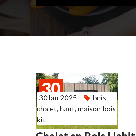
30
30Jan 2025
bois
,
JAN 2025
chalet
,
haut
,
maison bois
kit