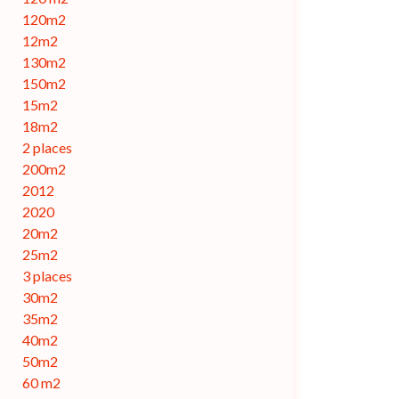
120m2
12m2
130m2
150m2
15m2
18m2
2 places
200m2
2012
2020
20m2
25m2
3 places
30m2
35m2
40m2
50m2
60 m2