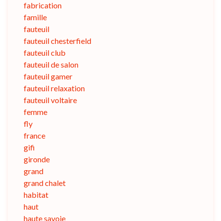
fabrication
famille
fauteuil
fauteuil chesterfield
fauteuil club
fauteuil de salon
fauteuil gamer
fauteuil relaxation
fauteuil voltaire
femme
fly
france
gifi
gironde
grand
grand chalet
habitat
haut
haute savoie