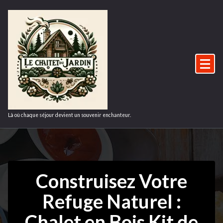
Aller
au
contenu
Là où chaque séjour devient un souvenir enchanteur.
Construisez Votre
Refuge Naturel :
Chalet en Bois Kit de