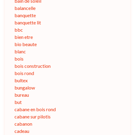
bain de soleil
balancelle
banquette
banquette lit
bbc
bien etre
bio beaute
blanc
bois
bois construction
bois rond
bultex
bungalow
bureau
but
cabane en bois rond
cabane sur pilotis
cabanon
cadeau