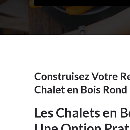
chalet
,
chalet
en
bois
rond
Construisez Votre R
20
Chalet en Bois Rond 
SEP 2025
Les Chalets en B
Une Option Prat