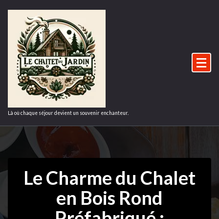
Aller
au
contenu
Là où chaque séjour devient un souvenir enchanteur.
Le Charme du Chalet
en Bois Rond
Préfabriqué :