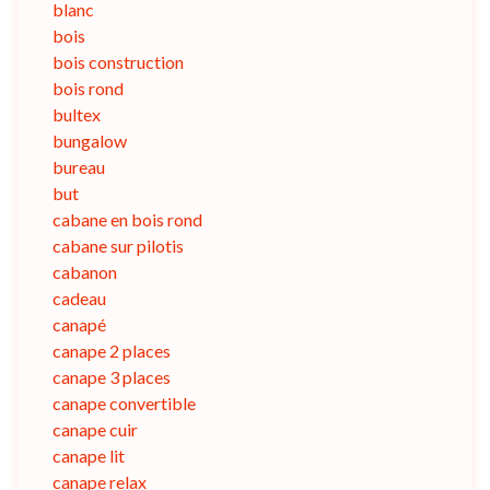
blanc
bois
bois construction
bois rond
bultex
bungalow
bureau
but
cabane en bois rond
cabane sur pilotis
cabanon
cadeau
canapé
canape 2 places
canape 3 places
canape convertible
canape cuir
canape lit
canape relax