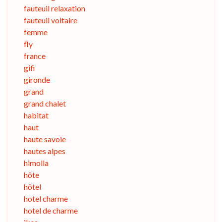
fauteuil relaxation
fauteuil voltaire
femme
fly
france
gifi
gironde
grand
grand chalet
habitat
haut
haute savoie
hautes alpes
himolla
hôte
hôtel
hotel charme
hotel de charme