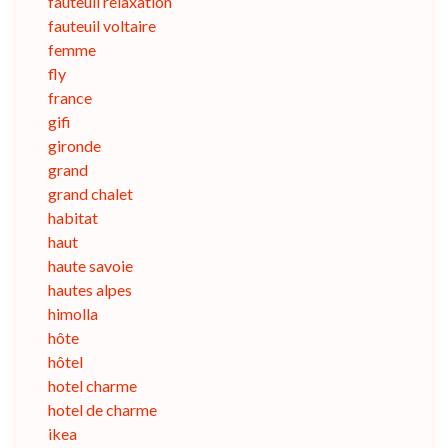
fauteuil relaxation
fauteuil voltaire
femme
fly
france
gifi
gironde
grand
grand chalet
habitat
haut
haute savoie
hautes alpes
himolla
hôte
hôtel
hotel charme
hotel de charme
ikea