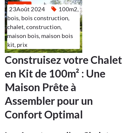
23
23Août 2024
100m2
,
bois
,
bois construction
,
AOÛT
2024
chalet
,
construction
,
maison bois
,
maison bois
kit
,
prix
Construisez votre Chalet
en Kit de 100m² : Une
Maison Prête à
Assembler pour un
Confort Optimal