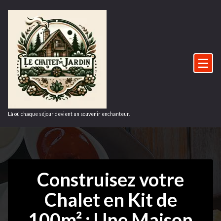
Aller
au
contenu
Là où chaque séjour devient un souvenir enchanteur.
Construisez votre
Chalet en Kit de
100m² : Une Maison