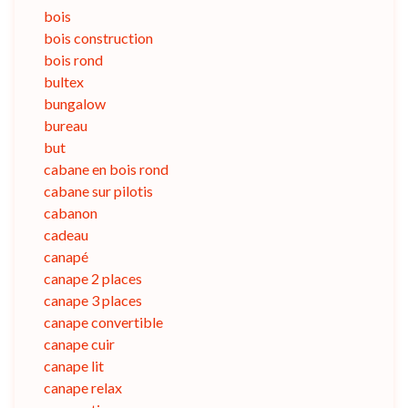
bois
bois construction
bois rond
bultex
bungalow
bureau
but
cabane en bois rond
cabane sur pilotis
cabanon
cadeau
canapé
canape 2 places
canape 3 places
canape convertible
canape cuir
canape lit
canape relax