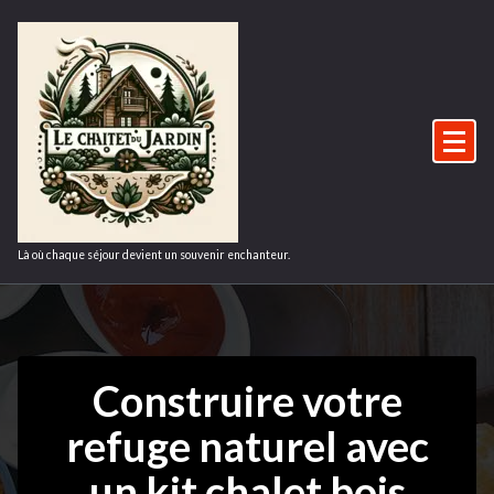
Aller
au
contenu
Là où chaque séjour devient un souvenir enchanteur.
Construire votre
refuge naturel avec
un kit chalet bois