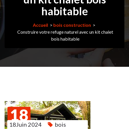
habitable
Accueil
>
bois construction
>
Construire votre refuge naturel avec un kit chalet
bois habitable
18
18Juin 2024
bois
JUIN
2024