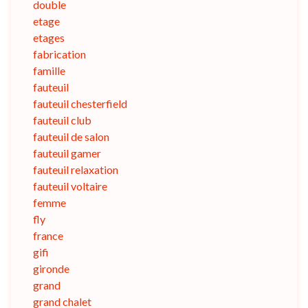
double
etage
etages
fabrication
famille
fauteuil
fauteuil chesterfield
fauteuil club
fauteuil de salon
fauteuil gamer
fauteuil relaxation
fauteuil voltaire
femme
fly
france
gifi
gironde
grand
grand chalet