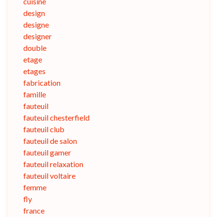
cuisine
design
designe
designer
double
etage
etages
fabrication
famille
fauteuil
fauteuil chesterfield
fauteuil club
fauteuil de salon
fauteuil gamer
fauteuil relaxation
fauteuil voltaire
femme
fly
france