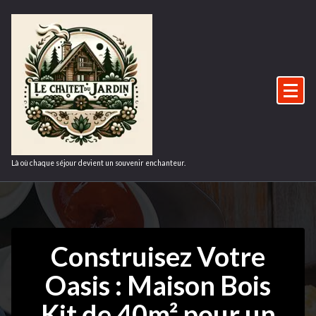
Aller
au
contenu
Là où chaque séjour devient un souvenir enchanteur.
Construisez Votre
Oasis : Maison Bois
Kit de 40m² pour un