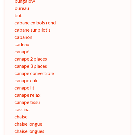
bungalow
bureau
but
cabane en bois rond
cabane sur pilotis
cabanon
cadeau
canapé
canape 2 places
canape 3 places
canape convertible
canape cuir
canape lit
canape relax
canape tissu
cassina
chaise
chaise longue
chaise longues