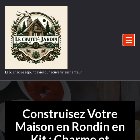
Aller
au
contenu
Là où chaque séjour devient un souvenir enchanteur.
Construisez Votre
Maison en Rondin en
Kit : Charme et