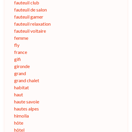
fauteuil club
fauteuil de salon
fauteuil gamer
fauteuil relaxation
fauteuil voltaire
femme
fly
france
gifi
gironde
grand
grand chalet
habitat
haut
haute savoie
hautes alpes
himolla
hôte
hôtel