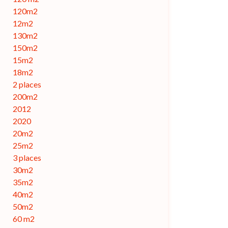
120m2
12m2
130m2
150m2
15m2
18m2
2 places
200m2
2012
2020
20m2
25m2
3 places
30m2
35m2
40m2
50m2
60 m2