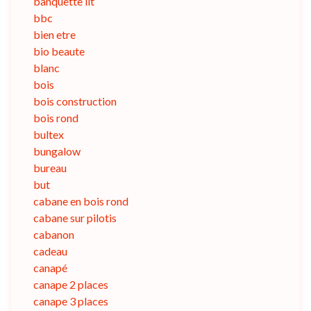
banquette lit
bbc
bien etre
bio beaute
blanc
bois
bois construction
bois rond
bultex
bungalow
bureau
but
cabane en bois rond
cabane sur pilotis
cabanon
cadeau
canapé
canape 2 places
canape 3 places