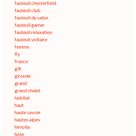
fauteuil chesterfield
fauteuil club
fauteuil de salon
fauteuil gamer
fauteuil relaxation
fauteuil voltaire
femme
fly
france
gifi
gironde
grand
grand chalet
habitat
haut
haute savoie
hautes alpes
himolla
hôte