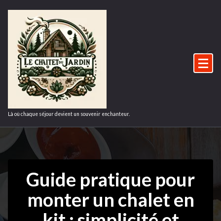
Aller
au
contenu
Là où chaque séjour devient un souvenir enchanteur.
Guide pratique pour
monter un chalet en
kit : simplicité et