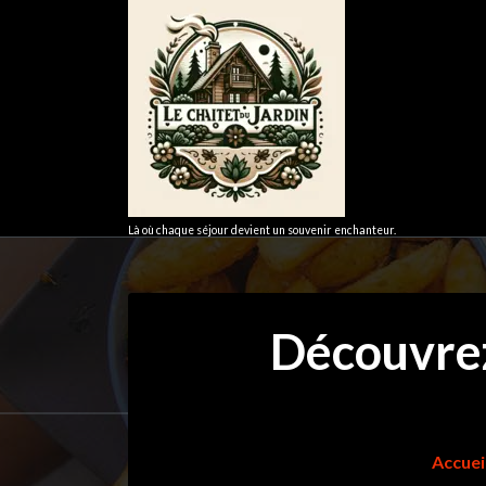
Aller
au
contenu
Là où chaque séjour devient un souvenir enchanteur.
Découvrez
Accuei