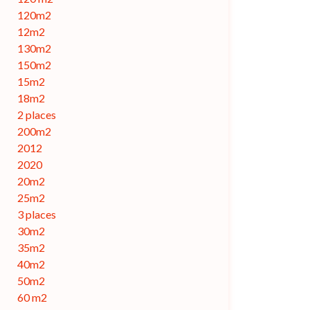
120m2
12m2
130m2
150m2
15m2
18m2
2 places
200m2
2012
2020
20m2
25m2
3 places
30m2
35m2
40m2
50m2
60 m2