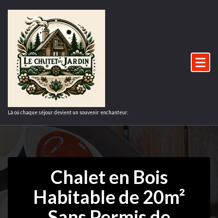
Aller
au
contenu
Là où chaque séjour devient un souvenir enchanteur.
Chalet en Bois
Habitable de 20m²
Sans Permis de