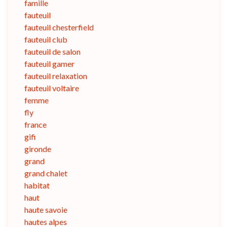
famille
fauteuil
fauteuil chesterfield
fauteuil club
fauteuil de salon
fauteuil gamer
fauteuil relaxation
fauteuil voltaire
femme
fly
france
gifi
gironde
grand
grand chalet
habitat
haut
haute savoie
hautes alpes