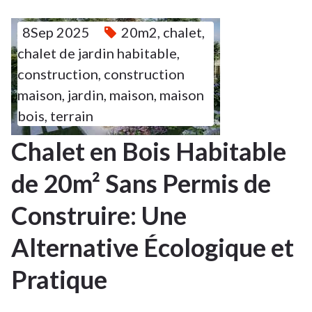
8Sep 2025
20m2
,
chalet
,
8
chalet de jardin habitable
,
construction
,
construction
SEP 2025
maison
,
jardin
,
maison
,
maison
bois
,
terrain
Chalet en Bois Habitable
de 20m² Sans Permis de
Construire: Une
Alternative Écologique et
Pratique