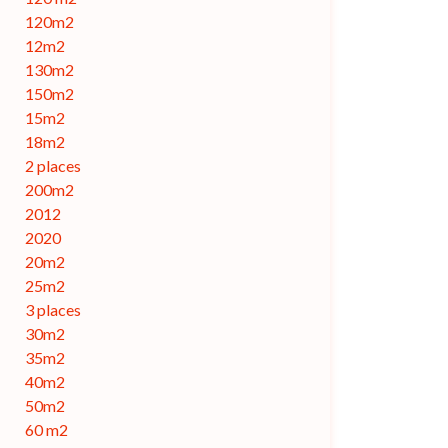
120m2
12m2
130m2
150m2
15m2
18m2
2 places
200m2
2012
2020
20m2
25m2
3 places
30m2
35m2
40m2
50m2
60 m2