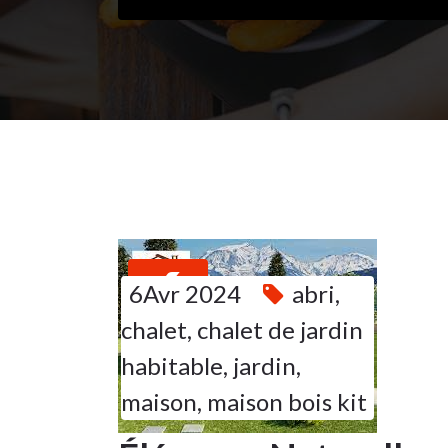
6
6Avr 2024
abri
,
chalet
,
chalet de jardin
AVR 2024
habitable
,
jardin
,
maison
,
maison bois kit