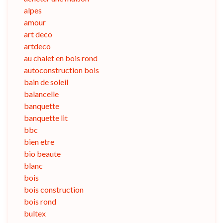
alpes
amour
art deco
artdeco
au chalet en bois rond
autoconstruction bois
bain de soleil
balancelle
banquette
banquette lit
bbc
bien etre
bio beaute
blanc
bois
bois construction
bois rond
bultex