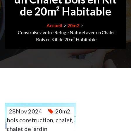
de 20m² Habitable
Accueil
>
20m2
>
Construisez votre Refuge Naturel avec un Chalet
Bois en Kit de 20m² Habitable
28
28Nov 2024
20m2
,
bois construction
,
chalet
,
NOV
chalet de jardin
2024