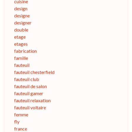
cuisine
design
designe
designer
double
etage
etages
fabrication
famille
fauteuil
fauteuil chesterfield
fauteuil club
fauteuil de salon
fauteuil gamer
fauteuil relaxation
fauteuil voltaire
femme
fly
france