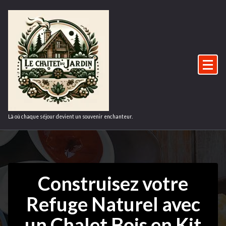
Aller
au
contenu
Là où chaque séjour devient un souvenir enchanteur.
Construisez votre
Refuge Naturel avec
un Chalet Bois en Kit