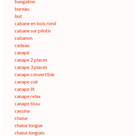
bungalow
bureau
but
cabane en bois rond
cabane sur pilotis
cabanon
cadeau
canapé
canape 2 places
canape 3 places
canape convertible
canape cuir
canape lit
canape relax
canape tissu
cassina
chaise
chaise longue
chaise longues