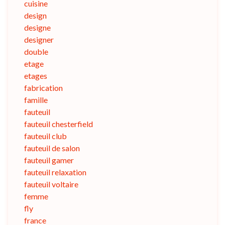
cuisine
design
designe
designer
double
etage
etages
fabrication
famille
fauteuil
fauteuil chesterfield
fauteuil club
fauteuil de salon
fauteuil gamer
fauteuil relaxation
fauteuil voltaire
femme
fly
france