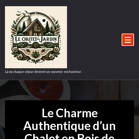
Aller
au
contenu
Là où chaque séjour devient un souvenir enchanteur.
Le Charme
Authentique d’un
Chalet en Bois de