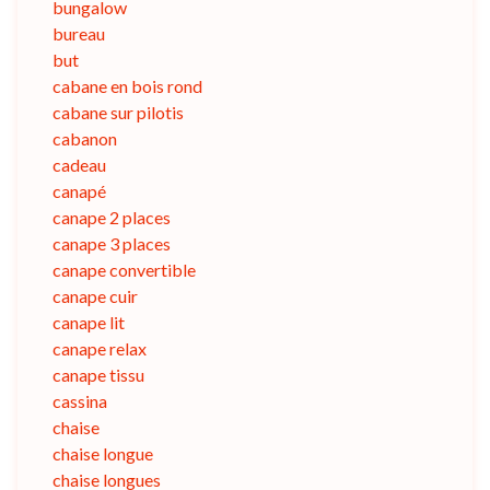
bungalow
bureau
but
cabane en bois rond
cabane sur pilotis
cabanon
cadeau
canapé
canape 2 places
canape 3 places
canape convertible
canape cuir
canape lit
canape relax
canape tissu
cassina
chaise
chaise longue
chaise longues