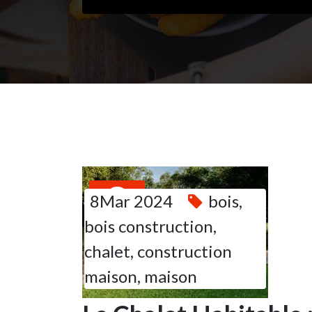
8
8Mar 2024
bois
,
bois construction
,
MAR
2024
chalet
,
construction
maison
,
maison