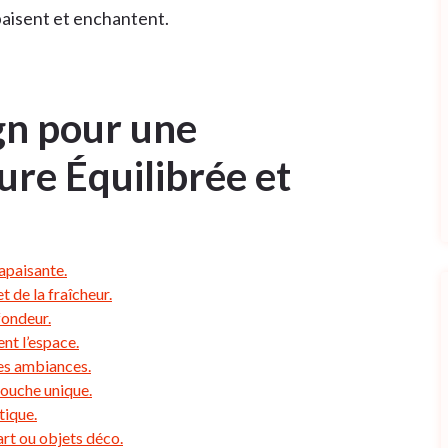
paisent et enchantent.
gn pour une
ure Équilibrée et
apaisante.
t de la fraîcheur.
fondeur.
nt l’espace.
tes ambiances.
touche unique.
tique.
rt ou objets déco.