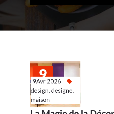
9
9Avr 2026
AVR 2026
design
,
designe
,
maison
La Magie de la Décor