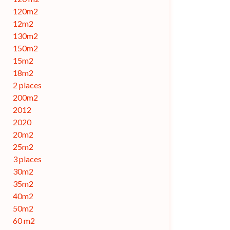
120m2
12m2
130m2
150m2
15m2
18m2
2 places
200m2
2012
2020
20m2
25m2
3 places
30m2
35m2
40m2
50m2
60 m2