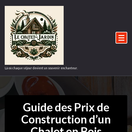
bois
,
Aller
au
chalet
,
contenu
constructeur
de
cabane
,
constructeur
de
chalet
Là où chaque séjour devient un souvenir enchanteur.
en
bois
habitable
,
constructeur
Guide des Prix de
de
Construction d’un
maison
,
constructeurs
Chalet en Bois