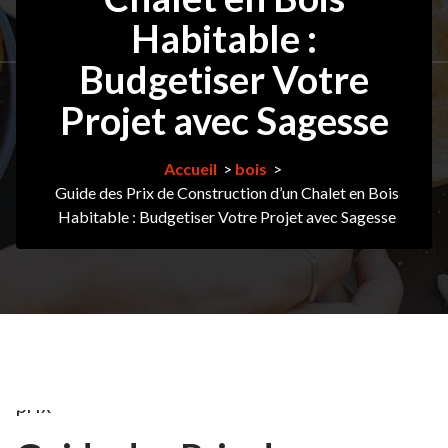
chalets
Habitable :
bois
Budgetiser Votre
habitables
,
construction
,
Projet avec Sagesse
construction
maison
,
Accueil
>
bois
>
construire
Guide des Prix de Construction d’un Chalet en Bois
Habitable : Budgetiser Votre Projet avec Sagesse
une
cabane
,
maison
,
maison
bois
kit
,
prix