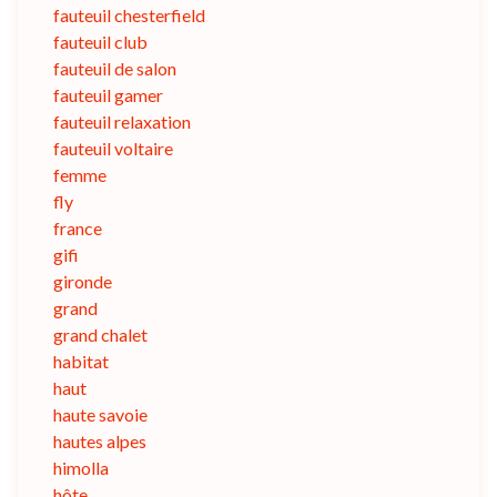
fauteuil chesterfield
fauteuil club
fauteuil de salon
fauteuil gamer
fauteuil relaxation
fauteuil voltaire
femme
fly
france
gifi
gironde
grand
grand chalet
habitat
haut
haute savoie
hautes alpes
himolla
hôte