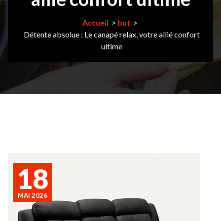
Accueil
>
but
>
Détente absolue : Le canapé relax, votre allié confort
ultime
18
MAI 2026