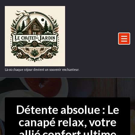
Aller
au
contenu
Là où chaque séjour devient un souvenir enchanteur.
Détente absolue : Le
canapé relax, votre
allié confort ultime