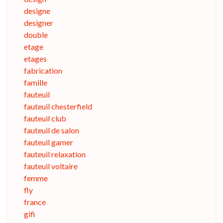
designe
designer
double
etage
etages
fabrication
famille
fauteuil
fauteuil chesterfield
fauteuil club
fauteuil de salon
fauteuil gamer
fauteuil relaxation
fauteuil voltaire
femme
fly
france
gifi