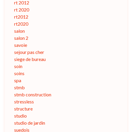
rt 2012
rt 2020
rt2012
rt2020
salon
salon 2
savoie
sejour pas cher
siege de bureau
soin
soins
spa
stmb
stmb construction
stressless
structure
studio
studio de jardin
suedois