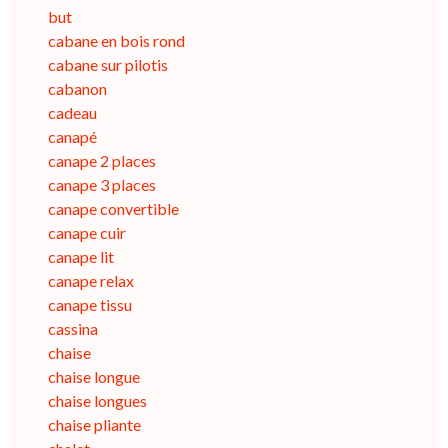
but
cabane en bois rond
cabane sur pilotis
cabanon
cadeau
canapé
canape 2 places
canape 3 places
canape convertible
canape cuir
canape lit
canape relax
canape tissu
cassina
chaise
chaise longue
chaise longues
chaise pliante