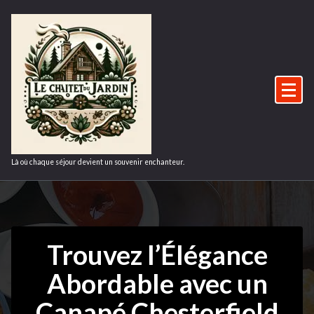
Aller
au
contenu
Là où chaque séjour devient un souvenir enchanteur.
Trouvez l’Élégance
Abordable avec un
Canapé Chesterfield