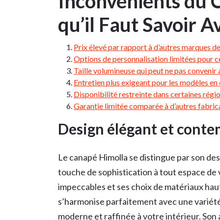
Inconvénients du 
qu’il Faut Savoir 
Prix élevé par rapport à d’autres marques d
Options de personnalisation limitées pour c
Taille volumineuse qui peut ne pas convenir 
Entretien plus exigeant pour les modèles en c
Disponibilité restreinte dans certaines régio
Garantie limitée comparée à d’autres fabric
Design élégant et conte
Le canapé Himolla se distingue par son de
touche de sophistication à tout espace de v
impeccables et ses choix de matériaux hau
s’harmonise parfaitement avec une variété
moderne et raffinée à votre intérieur. Son 