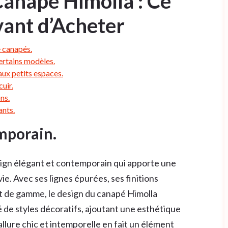
Canapé Himolla : Ce
Avant d’Acheter
e canapés.
ertains modèles.
aux petits espaces.
uir.
ns.
ants.
mporain.
sign élégant et contemporain qui apporte une
ie. Avec ses lignes épurées, ses finitions
t de gamme, le design du canapé Himolla
 de styles décoratifs, ajoutant une esthétique
allure chic et intemporelle en fait un élément