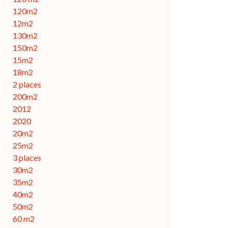
120m2
12m2
130m2
150m2
15m2
18m2
2 places
200m2
2012
2020
20m2
25m2
3 places
30m2
35m2
40m2
50m2
60 m2